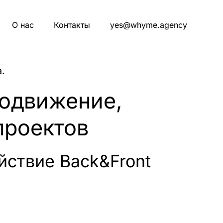
О нас
Контакты
yes@whyme.agency
.
родвижение,
проектов
йствие Back&Front