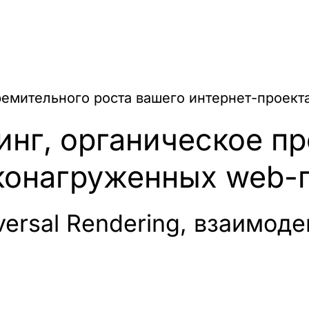
емительного роста вашего интернет-проекта
инг, органическое п
конагруженных web-
ersal Rendering, взаимоде